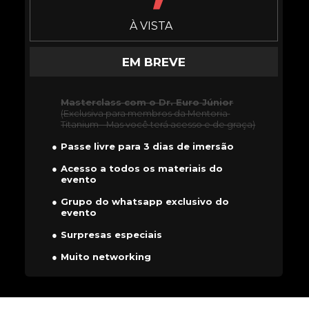
À VISTA
EM BREVE
Masterclass com o Dr. Euro
 Júnior
(Exclusiva para membros da Mentoria 
Titanium - Mas você terá acesso e de graça)
Passe livre para 3 dias de imersão
Acesso a todos os materiais do 
evento
Grupo do whatsapp exclusivo do 
evento
Surpresas especiais
Muito networking