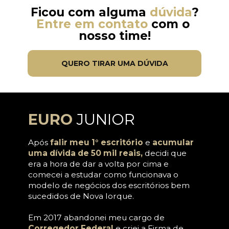
Ficou com alguma 
dúvida
?
Entre em
 contato
com o 
nosso time!
QUERO TIRAR UMA DÚVIDA
EURO
JUNIOR
Após 
falir meu 1° escritório
 e 
acumular 
uma dívida de 50 mil reais,
 decidi que 
era a hora de dar a volta por cima e 
comecei a estudar como funcionava o 
modelo de negócios dos escritórios bem 
sucedidos de Nova Iorque. 
Em 2017 abandonei meu cargo de 
Corregedor Federal
 e criei a Firma de 