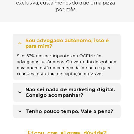
exclusiva, 
custa menos do que uma pizza 
por mês.
Sou advogado autônomo, isso é 
para mim?
Sim. 67% dos participantes do OCEM são 
advogados autônomos. O evento foi desenhado 
para quem está no começo da jornada e quer 
criar uma estrutura de captação previsível.
Não sei nada de marketing digital. 
Consigo acompanhar?
Sim. A metodologia foi criada para advogados 
que não têm nenhum conhecimento em 
Tenho pouco tempo. Vale a pena?
marketing. Você vai receber o passo a passo 
Sim. Você vai receber modelos prontos (posts, 
desde o zero.
roteiros, páginas) para implementar sem precisar 
Ficou com alguma 
dúvida
?
criar nada do zero. O objetivo é poupar o seu 