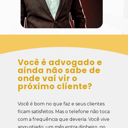
Você é advogado e 
ainda não sabe de 
onde vai vir o 
próximo cliente? 
Você é bom no que faz e seus clientes 
ficam satisfeitos. Mas o telefone não toca 
com a frequência que deveria. 
Você vive 
angustiado: um mês entra dinheiro, no 