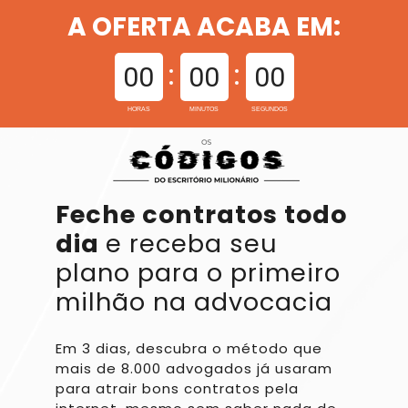
A OFERTA ACABA EM:
00
00
00
HORAS
MINUTOS
SEGUNDOS
Feche contratos todo 
dia 
e receba seu 
plano para o 
primeiro 
milhão na advocacia
Em 3 dias, descubra o método que 
mais de 8.000 advogados já usaram 
para atrair bons contratos pela 