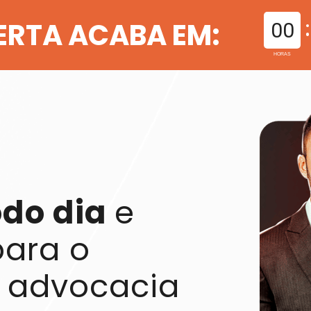
ERTA ACABA EM:
00
HORAS
do dia 
e 
receba seu plano para o 
a advocacia