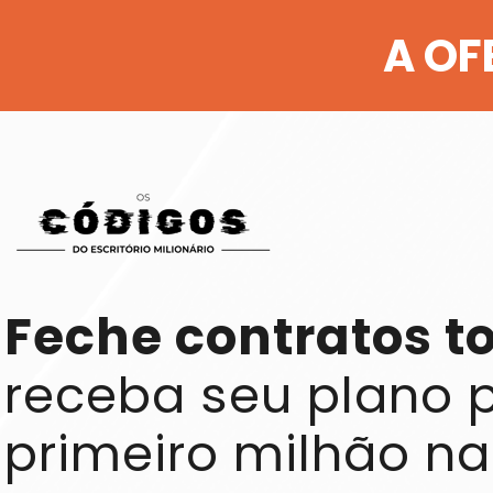
A OF
Feche contratos to
primeiro milhão n