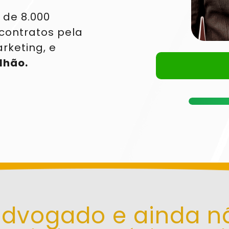
de 8.000 
ontratos pela 
keting, e 
lhão. 
advogado e ainda nã