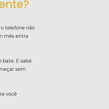
ente? 
o telefone não 
m mês entra 
bate. E sabe 
omeçar sem 
a você 